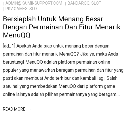
ADMIN@KAIMINSUPPORT.COM
BANDARQQ
,
SLOT
PKV GAMES
,
SLOT
Bersiaplah Untuk Menang Besar
Dengan Permainan Dan Fitur Menarik
MenuQQ
[ad_1] Apakah Anda siap untuk menang besar dengan
permainan dan fitur menarik MenuQQ? Jika ya, maka Anda
beruntung! MenuQQ adalah platform permainan online
populer yang menawarkan beragam permainan dan fitur yang
pasti akan membuat Anda terhibur dan kembali lagi. Salah
satu hal yang membedakan MenuQQ dari platform game
online lainnya adalah pilihan permainannya yang beragam….
READ MORE