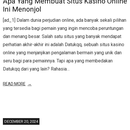
Apa Yang Membuat Situs Kasino Online
Ini Menonjol
[ad_1] Dalam dunia perjudian online, ada banyak sekali pilihan
yang tersedia bagi pemain yang ingin mencoba peruntungan
dan menang besar. Salah satu situs yang banyak mendapat
perhatian akhir-akhir ini adalah Datukqq, sebuah situs kasino
online yang menjanjikan pengalaman bermain yang unik dan
seru bagi para pemainnya. Tapi apa yang membedakan
Datukqq dari yang lain? Rahasia…
READ MORE
DECEMBER 20, 2024