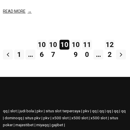
READ MORE
10
10
10
10
11
12
1
…
6
7
8
9
0
…
2
qq
|
slot
|
judi bola
|
pkv
|
situs slot terpercaya
|
pkv
|
qq
|
qq
|
qq
|
qq
|
qq
|
dominoqq
|
situs pkv
|
pkv
|
x500 slot
|
x500 slot
|
x500 slot
|
situs
poker
|
majestibet
|
miyaqq
|
gajibet
|