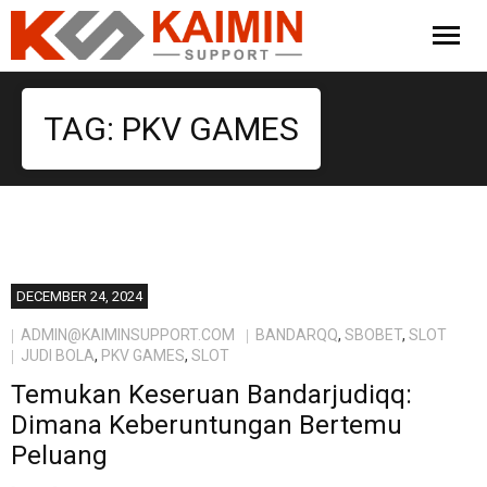
Home
TAG:
PKV GAMES
Bandarqq
Slot
Casino
DECEMBER 24, 2024
SBOBET
ADMIN@KAIMINSUPPORT.COM
BANDARQQ
,
SBOBET
,
SLOT
JUDI BOLA
,
PKV GAMES
,
SLOT
Togel
Temukan Keseruan Bandarjudiqq:
Dimana Keberuntungan Bertemu
Situs Judi Online
Peluang
- Poker Online