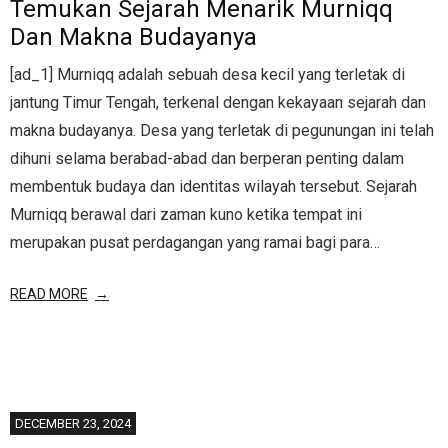
Temukan Sejarah Menarik Murniqq
Dan Makna Budayanya
- - dominoqq
- - slot demo x500
[ad_1] Murniqq adalah sebuah desa kecil yang terletak di
- - qq
- - slot
jantung Timur Tengah, terkenal dengan kekayaan sejarah dan
makna budayanya. Desa yang terletak di pegunungan ini telah
- - pkv
- - slot gacor
dihuni selama berabad-abad dan berperan penting dalam
membentuk budaya dan identitas wilayah tersebut. Sejarah
- - bandarqq
- - slot
Murniqq berawal dari zaman kuno ketika tempat ini
merupakan pusat perdagangan yang ramai bagi para…
- - qq
- - situs judi online
READ MORE
- - poker
- - pkv games
DECEMBER 23, 2024