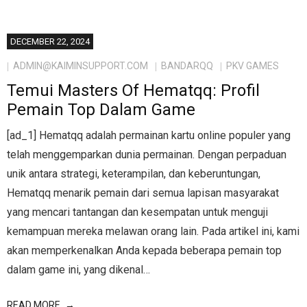
DECEMBER 22, 2024
ADMIN@KAIMINSUPPORT.COM
BANDARQQ
PKV GAMES
Temui Masters Of Hematqq: Profil
Pemain Top Dalam Game
[ad_1] Hematqq adalah permainan kartu online populer yang
telah menggemparkan dunia permainan. Dengan perpaduan
unik antara strategi, keterampilan, dan keberuntungan,
Hematqq menarik pemain dari semua lapisan masyarakat
yang mencari tantangan dan kesempatan untuk menguji
kemampuan mereka melawan orang lain. Pada artikel ini, kami
akan memperkenalkan Anda kepada beberapa pemain top
dalam game ini, yang dikenal…
READ MORE