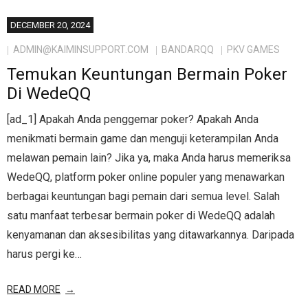
DECEMBER 20, 2024
ADMIN@KAIMINSUPPORT.COM
BANDARQQ
PKV GAMES
Temukan Keuntungan Bermain Poker
Di WedeQQ
[ad_1] Apakah Anda penggemar poker? Apakah Anda
menikmati bermain game dan menguji keterampilan Anda
melawan pemain lain? Jika ya, maka Anda harus memeriksa
WedeQQ, platform poker online populer yang menawarkan
berbagai keuntungan bagi pemain dari semua level. Salah
satu manfaat terbesar bermain poker di WedeQQ adalah
kenyamanan dan aksesibilitas yang ditawarkannya. Daripada
harus pergi ke…
READ MORE