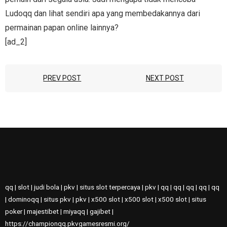
Ludoqq dan lihat sendiri apa yang membedakannya dari
permainan papan online lainnya?
[ad_2]
PREV POST
NEXT POST
qq
|
slot
|
judi bola
|
pkv
|
situs slot terpercaya
|
pkv
|
qq
|
qq
|
qq
|
qq
|
qq
|
dominoqq
|
situs pkv
|
pkv
|
x500 slot
|
x500 slot
|
x500 slot
|
situs
poker
|
majestibet
|
miyaqq
|
gajibet
|
https://championqq.pkvgamesresmi.org/