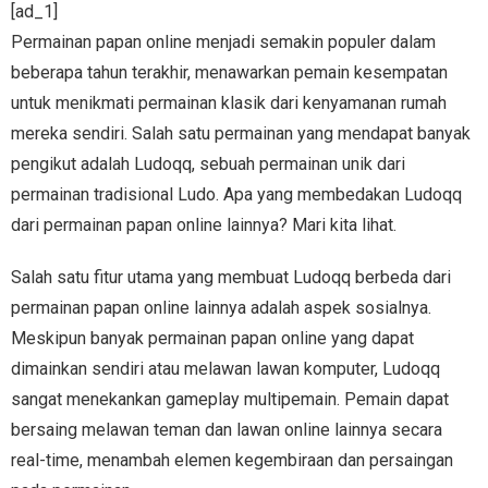
[ad_1]
Permainan papan online menjadi semakin populer dalam
- - pkv
- Taruhan Bola
beberapa tahun terakhir, menawarkan pemain kesempatan
- - qq
- - judi bola
- Judi Slot Online
untuk menikmati permainan klasik dari kenyamanan rumah
mereka sendiri. Salah satu permainan yang mendapat banyak
- - pkv games
- - sbobet88
- - demo slot x500
pengikut adalah Ludoqq, sebuah permainan unik dari
permainan tradisional Ludo. Apa yang membedakan Ludoqq
- - domino99
- - sbobet
- - slot
dari permainan papan online lainnya? Mari kita lihat.
- - bandarqq
- - mix parlay
- - slot mahjong
Salah satu fitur utama yang membuat Ludoqq berbeda dari
permainan papan online lainnya adalah aspek sosialnya.
- - qiu qiu
- - sbobet
- - slot gacor maxwin
Meskipun banyak permainan papan online yang dapat
dimainkan sendiri atau melawan lawan komputer, Ludoqq
- - pkv
- - judi bola
- - slot gacor
sangat menekankan gameplay multipemain. Pemain dapat
- - pkv
- - demo slot pragmatic
bersaing melawan teman dan lawan online lainnya secara
real-time, menambah elemen kegembiraan dan persaingan
- - pkv
- - demo slot pg