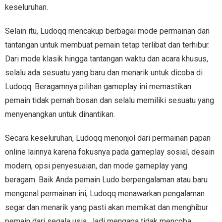
keseluruhan.
Selain itu, Ludoqq mencakup berbagai mode permainan dan
tantangan untuk membuat pemain tetap terlibat dan terhibur.
Dari mode klasik hingga tantangan waktu dan acara khusus,
selalu ada sesuatu yang baru dan menarik untuk dicoba di
Ludoqq. Beragamnya pilihan gameplay ini memastikan
pemain tidak pernah bosan dan selalu memiliki sesuatu yang
menyenangkan untuk dinantikan.
Secara keseluruhan, Ludoqq menonjol dari permainan papan
online lainnya karena fokusnya pada gameplay sosial, desain
modern, opsi penyesuaian, dan mode gameplay yang
beragam. Baik Anda pemain Ludo berpengalaman atau baru
mengenal permainan ini, Ludoqq menawarkan pengalaman
segar dan menarik yang pasti akan memikat dan menghibur
pemain dari segala usia. Jadi mengapa tidak mencoba