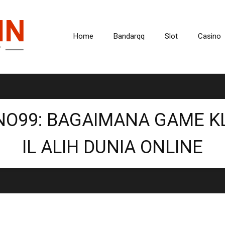
Home
Bandarqq
Slot
Casino
NO99: BAGAIMANA GAME KL
IL ALIH DUNIA ONLINE