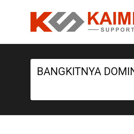
BANGKITNYA DOMI