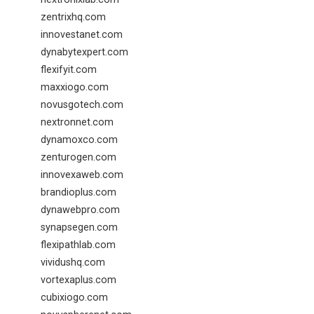
zentrixhq.com
innovestanet.com
dynabytexpert.com
flexifyit.com
maxxiogo.com
novusgotech.com
nextronnet.com
dynamoxco.com
zenturogen.com
innovexaweb.com
brandioplus.com
dynawebpro.com
synapsegen.com
flexipathlab.com
vividushq.com
vortexaplus.com
cubixiogo.com