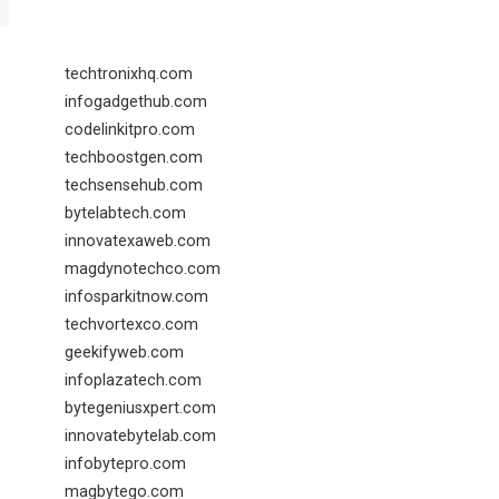
techtronixhq.com
infogadgethub.com
codelinkitpro.com
techboostgen.com
techsensehub.com
bytelabtech.com
innovatexaweb.com
magdynotechco.com
infosparkitnow.com
techvortexco.com
geekifyweb.com
infoplazatech.com
bytegeniusxpert.com
innovatebytelab.com
infobytepro.com
magbytego.com