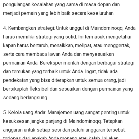
pengulangan kesalahan yang sama di masa depan dan
menjadi pemain yang lebih baik secara keseluruhan.
4. Kembangkan strategi: Untuk unggul di Maindominoqq, Anda
harus memiliki strategi yang solid. Ini termasuk mengetahui
kapan harus bertaruh, menaikkan, melipat, atau menggertak,
serta cara membaca lawan Anda dan menyesuaikan
permainan Anda. Bereksperimenlah dengan berbagai strategi
dan temukan yang terbaik untuk Anda. Ingat, tidak ada
pendekatan yang bisa diterapkan untuk semua orang, jadi
bersikaplah fleksibel dan sesuaikan dengan permainan yang
sedang berlangsung.
5. Kelola uang Anda: Manajemen uang sangat penting untuk
kesuksesan jangka panjang di Maindominoqq. Tetapkan
anggaran untuk setiap sesi dan patuhi anggaran tersebut,
terlepas dari apakah Anda menang atau kalah. Ini akan