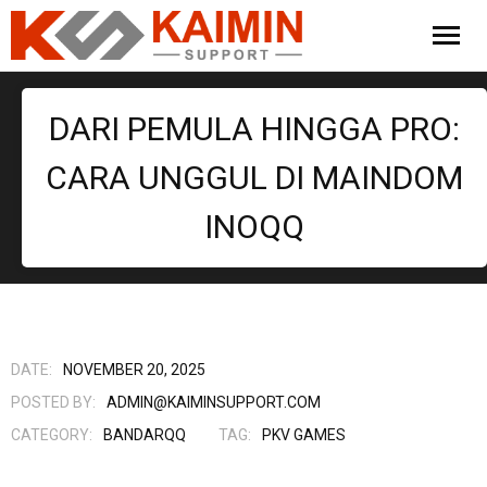
Home
DARI PEMULA HINGGA PRO:
Bandarqq
CARA UNGGUL DI MAINDOM
Slot
INOQQ
Casino
SBOBET
Togel
DATE:
NOVEMBER 20, 2025
POSTED BY:
ADMIN@KAIMINSUPPORT.COM
Situs Judi Online
CATEGORY:
BANDARQQ
TAG:
PKV GAMES
- Poker Online