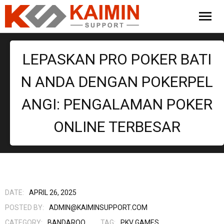
Home
LEPASKAN PRO POKER BATI
Bandarqq
N ANDA DENGAN POKERPEL
Slot
ANGI: PENGALAMAN POKER
Casino
ONLINE TERBESAR
SBOBET
Togel
DATE:
APRIL 26, 2025
Situs Judi Online
POSTED BY:
ADMIN@KAIMINSUPPORT.COM
- Poker Online
CATEGORY:
BANDARQQ
TAG:
PKV GAMES