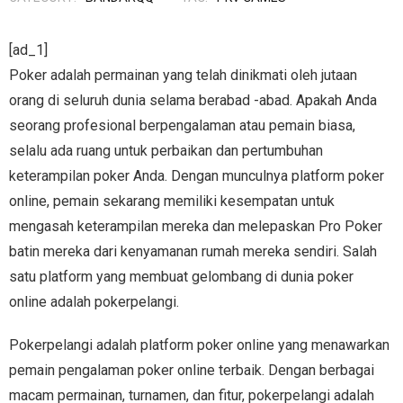
- - pkv
- Taruhan Bola
[ad_1]
Poker adalah permainan yang telah dinikmati oleh jutaan
- - qq
- - judi bola
- Judi Slot Online
orang di seluruh dunia selama berabad -abad. Apakah Anda
seorang profesional berpengalaman atau pemain biasa,
- - pkv games
- - sbobet88
- - demo slot x500
selalu ada ruang untuk perbaikan dan pertumbuhan
- - domino99
- - sbobet
- - slot
keterampilan poker Anda. Dengan munculnya platform poker
online, pemain sekarang memiliki kesempatan untuk
- - bandarqq
- - mix parlay
- - slot mahjong
mengasah keterampilan mereka dan melepaskan Pro Poker
batin mereka dari kenyamanan rumah mereka sendiri. Salah
- - qiu qiu
- - sbobet
- - slot gacor maxwin
satu platform yang membuat gelombang di dunia poker
online adalah pokerpelangi.
- - pkv
- - judi bola
- - slot gacor
Pokerpelangi adalah platform poker online yang menawarkan
- - pkv
- - demo slot pragmatic
pemain pengalaman poker online terbaik. Dengan berbagai
macam permainan, turnamen, dan fitur, pokerpelangi adalah
- - pkv
- - demo slot pg