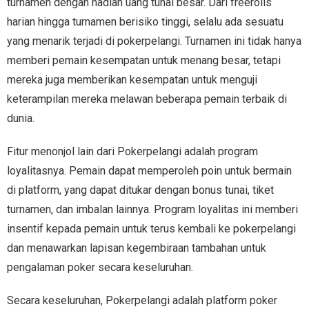
turnamen dengan hadiah uang tunai besar. Dari freerolls
harian hingga turnamen berisiko tinggi, selalu ada sesuatu
yang menarik terjadi di pokerpelangi. Turnamen ini tidak hanya
memberi pemain kesempatan untuk menang besar, tetapi
mereka juga memberikan kesempatan untuk menguji
keterampilan mereka melawan beberapa pemain terbaik di
dunia.
Fitur menonjol lain dari Pokerpelangi adalah program
loyalitasnya. Pemain dapat memperoleh poin untuk bermain
di platform, yang dapat ditukar dengan bonus tunai, tiket
turnamen, dan imbalan lainnya. Program loyalitas ini memberi
insentif kepada pemain untuk terus kembali ke pokerpelangi
dan menawarkan lapisan kegembiraan tambahan untuk
pengalaman poker secara keseluruhan.
Secara keseluruhan, Pokerpelangi adalah platform poker