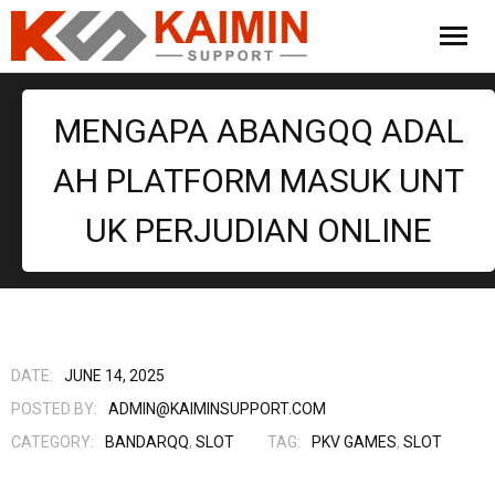
Home
MENGAPA ABANGQQ ADAL
Bandarqq
AH PLATFORM MASUK UNT
Slot
UK PERJUDIAN ONLINE
Casino
SBOBET
Togel
DATE:
JUNE 14, 2025
POSTED BY:
ADMIN@KAIMINSUPPORT.COM
Situs Judi Online
CATEGORY:
BANDARQQ
,
SLOT
TAG:
PKV GAMES
,
SLOT
- Poker Online