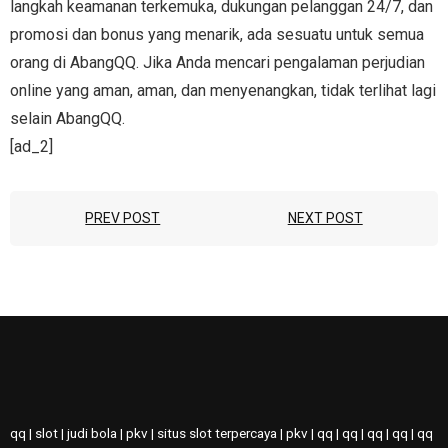
langkah keamanan terkemuka, dukungan pelanggan 24/7, dan
promosi dan bonus yang menarik, ada sesuatu untuk semua
orang di AbangQQ. Jika Anda mencari pengalaman perjudian
online yang aman, aman, dan menyenangkan, tidak terlihat lagi
selain AbangQQ.
[ad_2]
PREV POST
NEXT POST
qq
|
slot
|
judi bola
|
pkv
|
situs slot terpercaya
|
pkv
|
qq
|
qq
|
qq
|
qq
|
qq