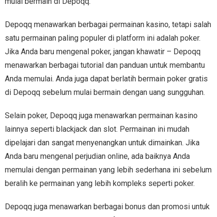
mulai bermain di Depoqq.
- - dominoqq
- - slot demo x500
Depoqq menawarkan berbagai permainan kasino, tetapi salah
satu permainan paling populer di platform ini adalah poker.
- - qq
- - slot
Jika Anda baru mengenal poker, jangan khawatir – Depoqq
menawarkan berbagai tutorial dan panduan untuk membantu
- - pkv
- - slot gacor
Anda memulai. Anda juga dapat berlatih bermain poker gratis
di Depoqq sebelum mulai bermain dengan uang sungguhan.
- - bandarqq
- - slot
Selain poker, Depoqq juga menawarkan permainan kasino
- - qq
lainnya seperti blackjack dan slot. Permainan ini mudah
dipelajari dan sangat menyenangkan untuk dimainkan. Jika
- - situs judi online
Anda baru mengenal perjudian online, ada baiknya Anda
- - poker
memulai dengan permainan yang lebih sederhana ini sebelum
beralih ke permainan yang lebih kompleks seperti poker.
- - pkv games
Depoqq juga menawarkan berbagai bonus dan promosi untuk