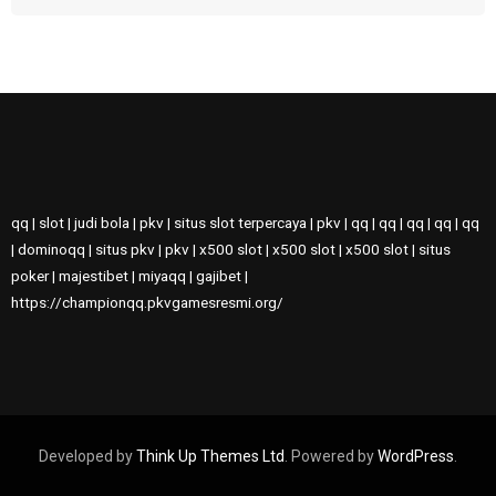
qq
|
slot
|
judi bola
|
pkv
|
situs slot terpercaya
|
pkv
|
qq
|
qq
|
qq
|
qq
|
qq
|
dominoqq
|
situs pkv
|
pkv
|
x500 slot
|
x500 slot
|
x500 slot
|
situs
poker
|
majestibet
|
miyaqq
|
gajibet
|
https://championqq.pkvgamesresmi.org/
Developed by
Think Up Themes Ltd
. Powered by
WordPress
.