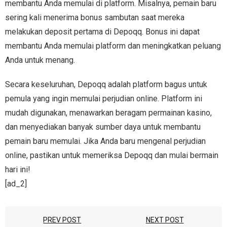
membantu Anda memulai di platform. Misalnya, pemain baru
sering kali menerima bonus sambutan saat mereka
melakukan deposit pertama di Depoqq. Bonus ini dapat
membantu Anda memulai platform dan meningkatkan peluang
Anda untuk menang.
Secara keseluruhan, Depoqq adalah platform bagus untuk
pemula yang ingin memulai perjudian online. Platform ini
mudah digunakan, menawarkan beragam permainan kasino,
dan menyediakan banyak sumber daya untuk membantu
pemain baru memulai. Jika Anda baru mengenal perjudian
online, pastikan untuk memeriksa Depoqq dan mulai bermain
hari ini!
[ad_2]
PREV POST
NEXT POST