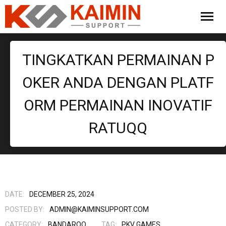
Home
TINGKATKAN PERMAINAN P
Bandarqq
OKER ANDA DENGAN PLATF
Slot
ORM PERMAINAN INOVATIF
Casino
RATUQQ
SBOBET
Togel
DATE:
DECEMBER 25, 2024
Situs Judi Online
POSTED BY:
ADMIN@KAIMINSUPPORT.COM
- Poker Online
CATEGORY:
BANDARQQ
TAG:
PKV GAMES