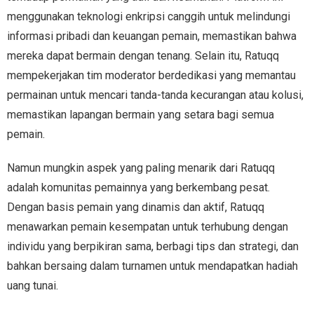
menggunakan teknologi enkripsi canggih untuk melindungi
informasi pribadi dan keuangan pemain, memastikan bahwa
mereka dapat bermain dengan tenang. Selain itu, Ratuqq
mempekerjakan tim moderator berdedikasi yang memantau
permainan untuk mencari tanda-tanda kecurangan atau kolusi,
memastikan lapangan bermain yang setara bagi semua
pemain.
Namun mungkin aspek yang paling menarik dari Ratuqq
adalah komunitas pemainnya yang berkembang pesat.
Dengan basis pemain yang dinamis dan aktif, Ratuqq
menawarkan pemain kesempatan untuk terhubung dengan
individu yang berpikiran sama, berbagi tips dan strategi, dan
bahkan bersaing dalam turnamen untuk mendapatkan hadiah
uang tunai.