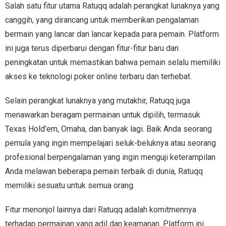
Salah satu fitur utama Ratuqq adalah perangkat lunaknya yang
canggih, yang dirancang untuk memberikan pengalaman
- - dominoqq
- - slot demo x500
bermain yang lancar dan lancar kepada para pemain. Platform
- - qq
- - slot
ini juga terus diperbarui dengan fitur-fitur baru dan
peningkatan untuk memastikan bahwa pemain selalu memiliki
- - pkv
- - slot gacor
akses ke teknologi poker online terbaru dan terhebat.
- - bandarqq
- - slot
Selain perangkat lunaknya yang mutakhir, Ratuqq juga
menawarkan beragam permainan untuk dipilih, termasuk
- - qq
Texas Hold’em, Omaha, dan banyak lagi. Baik Anda seorang
pemula yang ingin mempelajari seluk-beluknya atau seorang
- - situs judi online
profesional berpengalaman yang ingin menguji keterampilan
Anda melawan beberapa pemain terbaik di dunia, Ratuqq
- - poker
memiliki sesuatu untuk semua orang.
- - pkv games
Fitur menonjol lainnya dari Ratuqq adalah komitmennya
terhadap permainan yang adil dan keamanan. Platform ini